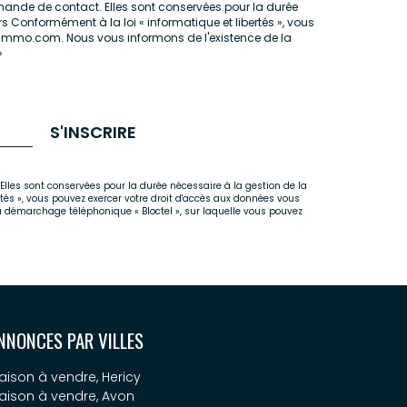
demande de contact. Elles sont conservées pour la durée
rs Conformément à la loi « informatique et libertés », vous
aimmo.com. Nous vous informons de l'existence de la
»
S'INSCRIRE
Elles sont conservées pour la durée nécessaire à la gestion de la
rtés », vous pouvez exercer votre droit d'accès aux données vous
u démarchage téléphonique « Bloctel », sur laquelle vous pouvez
NNONCES PAR VILLES
aison à vendre, Hericy
aison à vendre, Avon