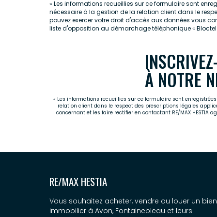
« Les informations recueillies sur ce formulaire sont enr
nécessaire à la gestion de la relation client dans le resp
pouvez exercer votre droit d'accès aux données vous co
liste d'opposition au démarchage téléphonique « Bloctel »
INSCRIVEZ
À NOTRE N
« Les informations recueillies sur ce formulaire sont enregistré
relation client dans le respect des prescriptions légales appli
concernant et les faire rectifier en contactant RE/MAX HESTIA 
RE/MAX HESTIA
Vous souhaitez acheter, vendre ou louer un bien
immobilier à Avon, Fontainebleau et leurs