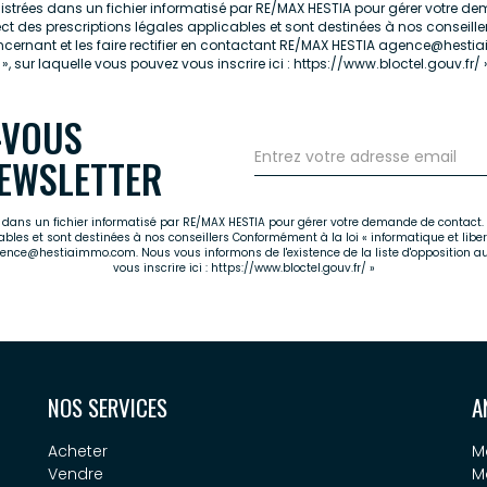
egistrées dans un fichier informatisé par RE/MAX HESTIA pour gérer votre 
ect des prescriptions légales applicables et sont destinées à nos conseille
ncernant et les faire rectifier en contactant RE/MAX HESTIA agence@hesti
, sur laquelle vous pouvez vous inscrire ici :
https://www.bloctel.gouv.fr/
-VOUS
EWSLETTER
es dans un fichier informatisé par RE/MAX HESTIA pour gérer votre demande de contact. 
cables et sont destinées à nos conseillers Conformément à la loi « informatique et libe
agence@hestiaimmo.com. Nous vous informons de l'existence de la liste d'opposition a
vous inscrire ici :
https://www.bloctel.gouv.fr/
»
NOS SERVICES
A
Acheter
M
Vendre
M