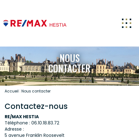
ACCUEIL
NOUS
ACHETER
CONTACTER
ESTIMATION
LOUER
Accueil
Nous contacter
FAIRE GÉRER
Contactez-nous
CARRIERE
RE/MAX HESTIA
NOTRE AGENCE
Téléphone :
06.10.18.83.72
Adresse :
ACTUALITÉS
5 avenue Franklin Roosevelt