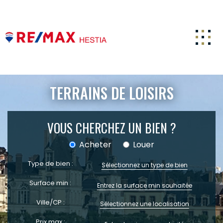
ACCUEIL
TERRAINS DE LOISIRS
ACHETER
ESTIMATION
VOUS CHERCHEZ UN BIEN ?
LOUER
Acheter
Louer
FAIRE GÉRER
Type de bien :
Sélectionnez un type de bien
CARRIERE
Surface min :
NOTRE AGENCE
Ville/CP :
Sélectionnez une localisation
ACTUALITÉS
Prix max :