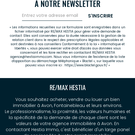
À NOTRE NEWSLETTER
S'INSCRIRE
« Les informations recueillies sur ce formulaire sont enregistrées dans un
fichier informatisé par RE/MAX HESTIA pour gérer votre demande de
contact. Elles sont conservées pour la durée nécessaire à la gestion de la
relation client dans le respect des prescriptions légales applicables et
sont destinées à nos conseillers Conformément à la loi « informatique et
libertés », vous pouvez exercer votre droit d'accès aux données vous
concernant et les faire rectifier en contactant RE/MAX HESTIA
agence@hestiaimmo.com. Nous vous informons de l'existence de la liste
d'opposition au démarchage téléphonique « Bloctel », sur laquelle vous
pouvez vous inscrire ici :
https://www.bloctel.gouv.fr/
»
RE/MAX HESTIA
Vous souhaitez acheter, vendre ou louer un bien
immobilier à Avon, Fontainebleau et leurs environs.
Le professionnalisme, la proximité, les valeurs humaines et
la spécificité de la demande de chaque client sont les
valeurs de votre agence immobilière à Avon. En
contactant Hestia Immo, c'est bénéficier d'un large panel