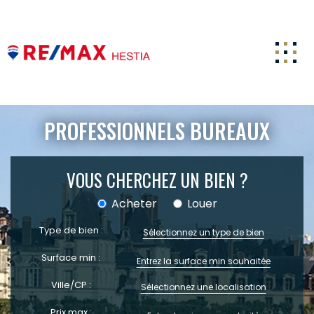
ACCUEIL
PROFESSIONNELS BUREAUX
ACHETER
ESTIMATION
VOUS CHERCHEZ UN BIEN ?
LOUER
Acheter
Louer
FAIRE GÉRER
Type de bien :
Sélectionnez un type de bien
CARRIERE
Surface min :
NOTRE AGENCE
Ville/CP :
Sélectionnez une localisation
ACTUALITÉS
Prix max :