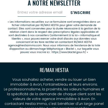
À NOTRE NEWSLETTER
S'INSCRIRE
« Les informations recueillies sur ce formulaire sont enregistrées dans un
fichier informatisé par RE/MAX HESTIA pour gérer votre demande de
contact. Elles sont conservées pour la durée nécessaire à la gestion de la
relation client dans le respect des prescriptions légales applicables et
sont destinées à nos conseillers Conformément à la loi « informatique et
libertés », vous pouvez exercer votre droit d'accès aux données vous
concernant et les faire rectifier en contactant RE/MAX HESTIA
agence@hestiaimmo.com. Nous vous informons de l'existence de la liste
d'opposition au démarchage téléphonique « Bloctel », sur laquelle vous
pouvez vous inscrire ici :
https://www.bloctel.gouv.fr/
»
RE/MAX HESTIA
Vous souhaitez acheter, vendre ou louer un bien
immobilier à Avon, Fontainebleau et leurs environs.
Le professionnalisme, la proximité, les valeurs humaines et
la spécificité de la demande de chaque client sont les
valeurs de votre agence immobilière à Avon. En
contactant Hestia Immo, c'est bénéficier d'un large panel