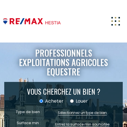
ACCUEIL
PROFESSIONNELS
ACHETER
EXPLOITATIONS AGRICOLES
EQUESTRE
ESTIMATION
LOUER
VOUS CHERCHEZ UN BIEN ?
FAIRE GÉRER
Acheter
Louer
CARRIERE
Type de bien :
NOTRE AGENCE
Sélectionnez un type de bien
ACTUALITÉS
Surface min :