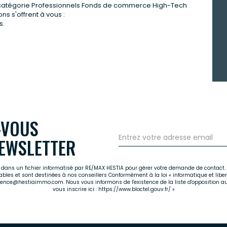
 catégorie Professionnels Fonds de commerce High-Tech
s s'offrent à vous :
s.
-VOUS
EWSLETTER
es dans un fichier informatisé par RE/MAX HESTIA pour gérer votre demande de contact. 
cables et sont destinées à nos conseillers Conformément à la loi « informatique et libe
agence@hestiaimmo.com. Nous vous informons de l'existence de la liste d'opposition a
vous inscrire ici :
https://www.bloctel.gouv.fr/
»