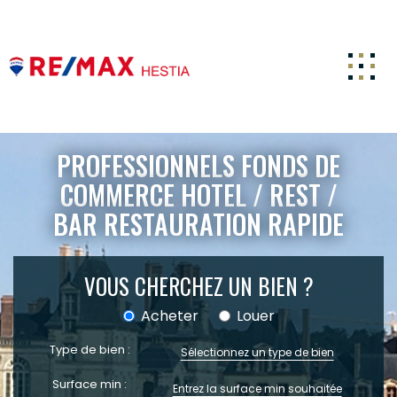
ACCUEIL
PROFESSIONNELS FONDS DE
ACHETER
COMMERCE HOTEL / REST /
BAR RESTAURATION RAPIDE
ESTIMATION
LOUER
VOUS CHERCHEZ UN BIEN ?
FAIRE GÉRER
Acheter
Louer
CARRIERE
Type de bien :
NOTRE AGENCE
Sélectionnez un type de bien
ACTUALITÉS
Surface min :