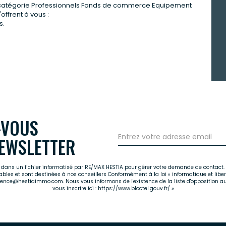
 catégorie Professionnels Fonds de commerce Equipement
ffrent à vous :
s.
-VOUS
EWSLETTER
es dans un fichier informatisé par RE/MAX HESTIA pour gérer votre demande de contact. 
cables et sont destinées à nos conseillers Conformément à la loi « informatique et libe
agence@hestiaimmo.com. Nous vous informons de l'existence de la liste d'opposition a
vous inscrire ici :
https://www.bloctel.gouv.fr/
»