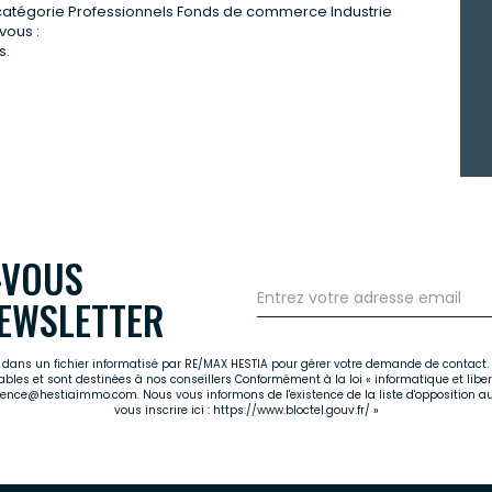
catégorie Professionnels Fonds de commerce Industrie
vous :
s.
-VOUS
EWSLETTER
es dans un fichier informatisé par RE/MAX HESTIA pour gérer votre demande de contact. 
cables et sont destinées à nos conseillers Conformément à la loi « informatique et libe
agence@hestiaimmo.com. Nous vous informons de l'existence de la liste d'opposition a
vous inscrire ici :
https://www.bloctel.gouv.fr/
»