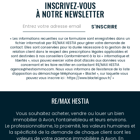
INSCRIVEZ-VOUS
À NOTRE NEWSLETTER
S'INSCRIRE
« Les informations recueillies sur ce formulaire sont enregistrées dans un
fichier informatisé par RE/MAX HESTIA pour gérer votre demande de
contact. Elles sont conservées pour la durée nécessaire à la gestion de la
relation client dans le respect des prescriptions légales applicables et
sont destinées à nos conseillers Conformément à la loi « informatique et
libertés », vous pouvez exercer votre droit d'accès aux données vous
concernant et les faire rectifier en contactant RE/MAX HESTIA
agence@hestiaimmo.com. Nous vous informons de l'existence de la liste
d'opposition au démarchage téléphonique « Bloctel », sur laquelle vous
pouvez vous inscrire ici :
https://www.bloctel.gouv.fr/
»
RE/MAX HESTIA
Vous souhaitez acheter, vendre ou louer un bien
immobilier à Avon, Fontainebleau et leurs environs.
Le professionnalisme, la proximité, les valeurs humaines et
la spécificité de la demande de chaque client sont les
valeurs de votre agence immobilière à Avon. En