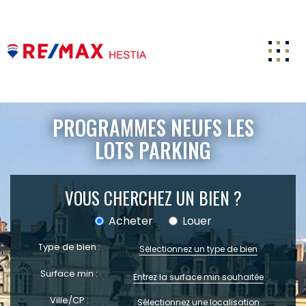
ACCUEIL
PROGRAMMES NEUFS LES
ACHETER
LOTS PARKING
ESTIMATION
VOUS CHERCHEZ UN BIEN ?
LOUER
FAIRE GÉRER
Acheter
Louer
CARRIERE
Type de bien :
Sélectionnez un type de bien
NOTRE AGENCE
Surface min :
ACTUALITÉS
Ville/CP :
Sélectionnez une localisation