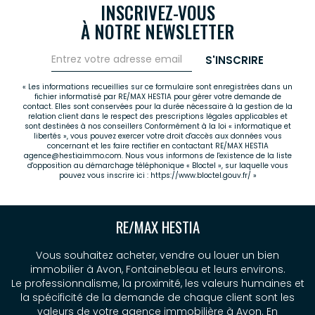
INSCRIVEZ-VOUS
À NOTRE NEWSLETTER
S'INSCRIRE
« Les informations recueillies sur ce formulaire sont enregistrées dans un
fichier informatisé par RE/MAX HESTIA pour gérer votre demande de
contact. Elles sont conservées pour la durée nécessaire à la gestion de la
relation client dans le respect des prescriptions légales applicables et
sont destinées à nos conseillers Conformément à la loi « informatique et
libertés », vous pouvez exercer votre droit d'accès aux données vous
concernant et les faire rectifier en contactant RE/MAX HESTIA
agence@hestiaimmo.com. Nous vous informons de l'existence de la liste
d'opposition au démarchage téléphonique « Bloctel », sur laquelle vous
pouvez vous inscrire ici :
https://www.bloctel.gouv.fr/
»
RE/MAX HESTIA
Vous souhaitez acheter, vendre ou louer un bien
immobilier à Avon, Fontainebleau et leurs environs.
Le professionnalisme, la proximité, les valeurs humaines et
la spécificité de la demande de chaque client sont les
valeurs de votre agence immobilière à Avon. En