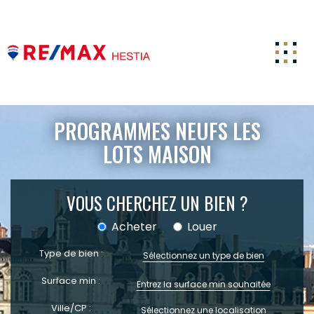
ACCUEIL
PROGRAMMES NEUFS LES
ACHETER
LOTS MAISON
ESTIMATION
VOUS CHERCHEZ UN BIEN ?
LOUER
FAIRE GÉRER
Acheter
Louer
CARRIERE
Type de bien :
Sélectionnez un type de bien
NOTRE AGENCE
Surface min :
ACTUALITÉS
Ville/CP :
Sélectionnez une localisation