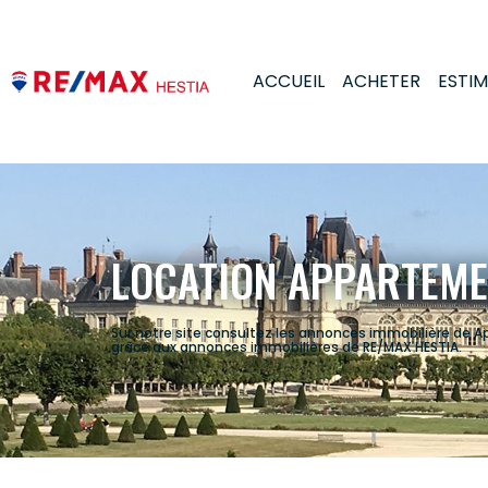
ACCUEIL
ACHETER
ESTI
LOCATION APPARTEME
Sur notre site consultez les annonces immobilière de
grâce aux annonces immobilières de RE/MAX HESTIA.