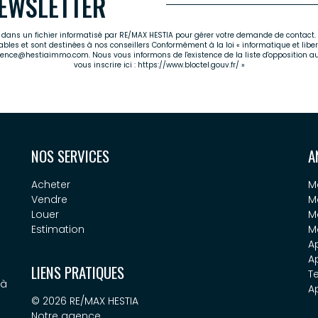
EWSLETTER
es dans un fichier informatisé par RE/MAX HESTIA pour gérer votre demande de contact. 
cables et sont destinées à nos conseillers Conformément à la loi « informatique et libe
agence@hestiaimmo.com. Nous vous informons de l'existence de la liste d'opposition a
vous inscrire ici :
https://www.bloctel.gouv.fr/
»
NOS SERVICES
A
Acheter
M
Vendre
M
Louer
M
Estimation
M
A
A
LIENS PRATIQUES
Te
 à
A
© 2026 RE/MAX HESTIA
Notre agence