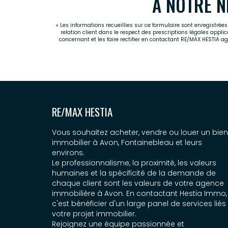
À NOTRE N
« Les informations recueillies sur ce formulaire sont enregistré
relation client dans le respect des prescriptions légales appli
concernant et les faire rectifier en contactant RE/MAX HESTIA 
RE/MAX HESTIA
Vous souhaitez acheter, vendre ou louer un bien
immobilier à Avon, Fontainebleau et leurs
environs.
Le professionnalisme, la proximité, les valeurs
humaines et la spécificité de la demande de
chaque client sont les valeurs de votre agence
immobilière à Avon. En contactant Hestia Immo,
c'est bénéficier d'un large panel de services liés
votre projet immobilier.
Rejoignez une équipe passionnée et