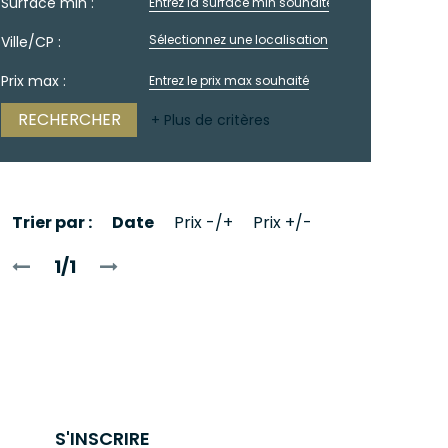
Surface min :
Sélectionnez une localisation
Ville/CP :
Prix max :
+ Plus de critères
Trier par :
Date
Prix -/+
Prix +/-
1/1
S'INSCRIRE