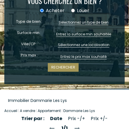
VOUS CHERCHEZ UN BIEN ?
CONTACT
Acheter
Louer
Type de bien :
Sélectionnez un type de bien
Surface min :
Ville/CP :
Sélectionnez une localisation
Prix max :
+ Plus de critères
Immobilier Dammarie Les Lys
Accueil
A vendre
Appartement
Dammarie Les Lys
Trier par :
Date
Prix -/+
Prix +/-
1/1