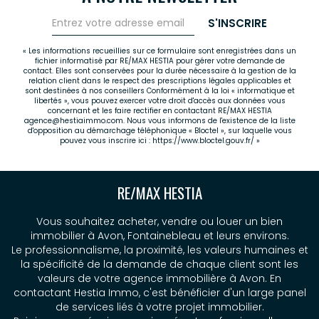
S'INSCRIRE
« Les informations recueillies sur ce formulaire sont enregistrées dans un
fichier informatisé par RE/MAX HESTIA pour gérer votre demande de
contact. Elles sont conservées pour la durée nécessaire à la gestion de la
relation client dans le respect des prescriptions légales applicables et
sont destinées à nos conseillers Conformément à la loi « informatique et
libertés », vous pouvez exercer votre droit d'accès aux données vous
concernant et les faire rectifier en contactant RE/MAX HESTIA
agence@hestiaimmo.com. Nous vous informons de l'existence de la liste
d'opposition au démarchage téléphonique « Bloctel », sur laquelle vous
pouvez vous inscrire ici :
https://www.bloctel.gouv.fr/
»
RE/MAX HESTIA
Vous souhaitez acheter, vendre ou louer un bien
immobilier à Avon, Fontainebleau et leurs environs.
Le professionnalisme, la proximité, les valeurs humaines et
la spécificité de la demande de chaque client sont les
valeurs de votre agence immobilière à Avon. En
contactant Hestia Immo, c'est bénéficier d'un large panel
de services liés à votre projet immobilier.