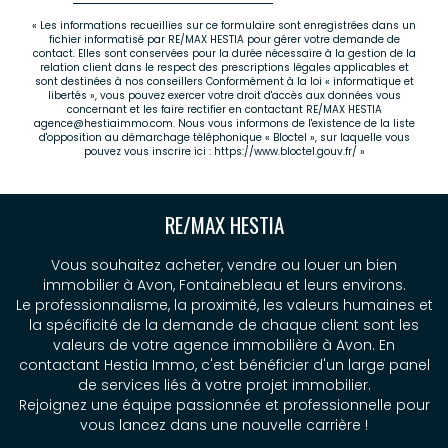
« Les informations recueillies sur ce formulaire sont enregistrées dans un
fichier informatisé par RE/MAX HESTIA pour gérer votre demande de
contact. Elles sont conservées pour la durée nécessaire à la gestion de la
relation client dans le respect des prescriptions légales applicables et
sont destinées à nos conseillers Conformément à la loi « informatique et
libertés », vous pouvez exercer votre droit d'accès aux données vous
concernant et les faire rectifier en contactant RE/MAX HESTIA
agence@hestiaimmo.com. Nous vous informons de l'existence de la liste
d'opposition au démarchage téléphonique « Bloctel », sur laquelle vous
pouvez vous inscrire ici :
https://www.bloctel.gouv.fr/
»
RE/MAX HESTIA
Vous souhaitez acheter, vendre ou louer un bien
immobilier à Avon, Fontainebleau et leurs environs.
Le professionnalisme, la proximité, les valeurs humaines et
la spécificité de la demande de chaque client sont les
valeurs de votre agence immobilière à Avon. En
contactant Hestia Immo, c'est bénéficier d'un large panel
de services liés à votre projet immobilier.
Rejoignez une équipe passionnée et professionnelle pour
vous lancez dans une nouvelle carrière !