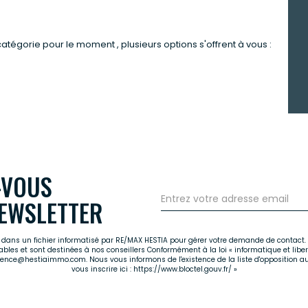
tégorie pour le moment , plusieurs options s'offrent à vous :
-VOUS
EWSLETTER
es dans un fichier informatisé par RE/MAX HESTIA pour gérer votre demande de contact. 
cables et sont destinées à nos conseillers Conformément à la loi « informatique et libe
agence@hestiaimmo.com. Nous vous informons de l'existence de la liste d'opposition a
vous inscrire ici :
https://www.bloctel.gouv.fr/
»