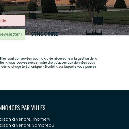
lide
S'INSCRIRE
newsletter !
Elles sont conservées pour la durée nécessaire à la gestion de la
rtés », vous pouvez exercer votre droit d'accès aux données vous
u démarchage téléphonique « Bloctel », sur laquelle vous pouvez
NNONCES PAR VILLES
aison à vendre, Thomery
aison à vendre, Samoreau