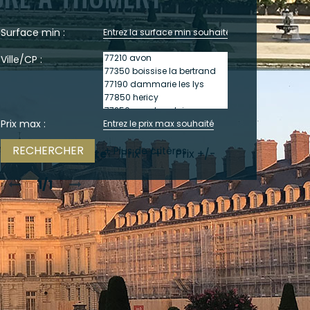
Surface min :
Ville/CP :
Prix max :
+ Plus de critères
Trier par :
Date
Prix -/+
Prix +/-
1/1