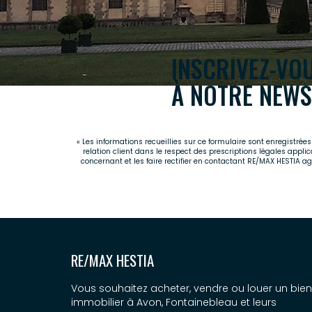
INSCRIVEZ-VO
À NOTRE NEWS
« Les informations recueillies sur ce formulaire sont enregistré
relation client dans le respect des prescriptions légales appli
concernant et les faire rectifier en contactant RE/MAX HESTIA 
RE/MAX HESTIA
Vous souhaitez acheter, vendre ou louer un bien
immobilier à Avon, Fontainebleau et leurs