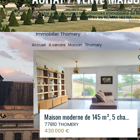
Sur notre site consultez les annonces immobilière de 
grâce aux annonces immobilières de RE/MAX HESTIA.
Immobilier Thomery
Accueil
A vendre
Maison
Thomery
Maison moderne de 145 m², 5 chambres à Thomery
77810 THOMERY
430 000 €