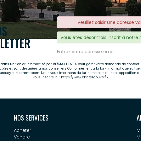
Veuillez saisir une adresse va
US
Vous êtes désormais inscrit à notre 
LETTER
es dans un fichier informatisé par RE/MAX HESTIA pour gérer votre demande de contact. 
cables et sont destinées à nos conseillers Conformément à la loi « informatique et libe
agence@hestiaimmo.com. Nous vous informons de l'existence de la liste d'opposition a
vous inscrire ici :
https://www.bloctel.gouv.fr/
»
NOS SERVICES
A
Acheter
M
Vendre
M